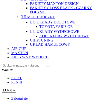
PAKIETY MAXTON DESIGN
PAKIETY GLOSS BLACK - CZARNY
POŁYSK


MECHANICZNE


UKŁADY DOLOTOWE
TOYOTA YARIS GR


UKŁADY WYDECHOWE
KOLEKTORY WYDECHOWE
CHIPTUNING
UKŁAD HAMULCOWY
AIR CUP
MAXTON
AKTYWNY WYDECH
Waluta:
EUR €
PLN zł
Zaloguj się