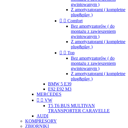
gwintowanym )
Z amortyzatorami ( kompletne
plug&play )


Comfort
Bez amortyzatorów ( do
montażu z zawieszeniem
gwintowanym )
Z amortyzatorami ( kompletne
plug&play )


Top
Bez amortyzatorów ( do
montażu z zawieszeniem
gwintowanym )
Z amortyzatorami ( kompletne
plug&play )
BMW 5 E39
E92 E92 M3
MERCEDES


VW
T5 T6 BUS MULTIVAN
TRANSPORTER CARAVELLE
AUDI
KOMPRESORY
ZBIORNIKI