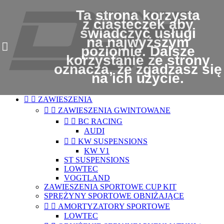
Ta strona korzysta
z ciasteczek aby
świadczyć usługi
na najwyższym
poziomie. Dalsze
korzystanie ze strony
oznacza, że zgadzasz się
na ich użycie.


ZAWIESZENIA


ZAWIESZENIA GWINTOWANE


BC RACING
AUDI


KW SUSPENSIONS
KW V1
ST SUSPENSIONS
LOWTEC
VOGTLAND
ZAWIESZENIA SPORTOWE CUP KIT
SPRĘŻYNY SPORTOWE OBNIŻAJĄCE


AMORTYZATORY SPORTOWE
LOWTEC