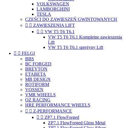
VOLKSWAGEN
LAMBORGHINI
TESLA
CZĘŚCI DO ZAWIESZEŃ GWINTOWANYCH


ZAWIESZENIA LIFT


VW T5 T6 T6.1
VW T5 T6 T6.1 Kompletne zawieszenia
Lift
VW T5 T6 T6.1 sprężyny Lift


FELGI
BBS
BC FORGED
BREYTON
ETABETA
MB DESIGN
ROTIFORM
VOSSEN
VMR WHEELS
OZ RACING
HRE PERFORMANCE WHEELS


Z-PERFORMANCE


ZP7.1 FlowForged
ZP7.1 FlowForged Gloss Metal
ZP7.1 FlowForged Gloss Silver..