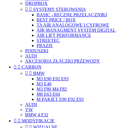
DROPBOX


SYSTEMY STEROWANIA
BASIC - RĘCZNE PRZEŁĄCZNIKI
BEST PRICE / BOX
TA AIR ANALOGOWE I CYFROWE
AIR MANAGMENT SYSTEM DIGITAL
AIR LIFT PERFORMANCE
STREETEC
PRAZIS
PODUSZKI
AUDI
AKCESORIA ZŁĄCZKI PRZEWODY


CARBON


BMW
M3 E90 E92 E93
M3 E46
M3 F80 M4 F82
M6 E63 E64
M PAKIET E90 E92 E93
AUDI
VW
BMW 4 F32


MODYFIKACJE


WIZUALNE