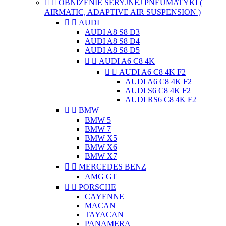


OBNIŻENIE SERYJNEJ PNEUMATYKI (
AIRMATIC, ADAPTIVE AIR SUSPENSION )


AUDI
AUDI A8 S8 D3
AUDI A8 S8 D4
AUDI A8 S8 D5


AUDI A6 C8 4K


AUDI A6 C8 4K F2
AUDI A6 C8 4K F2
AUDI S6 C8 4K F2
AUDI RS6 C8 4K F2


BMW
BMW 5
BMW 7
BMW X5
BMW X6
BMW X7


MERCEDES BENZ
AMG GT


PORSCHE
CAYENNE
MACAN
TAYACAN
PANAMERA