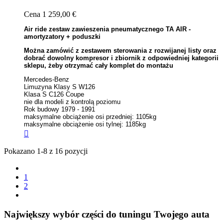
Cena
1 259,00 €
Air ride zestaw zawieszenia pneumatycznego TA AIR -
amortyzatory + poduszki
Można zamówić z zestawem sterowania z rozwijanej listy oraz
dobrać dowolny kompresor i zbiornik z odpowiedniej kategorii
sklepu, żeby otrzymać cały komplet do montażu
Mercedes-Benz
Limuzyna Klasy S W126
Klasa S C126 Coupe
nie dla modeli z kontrolą poziomu
Rok budowy 1979 - 1991
maksymalne obciążenie osi przedniej: 1105kg
maksymalne obciążenie osi tylnej: 1185kg

Pokazano 1-8 z 16 pozycji
1
2
Największy wybór części do tuningu Twojego auta