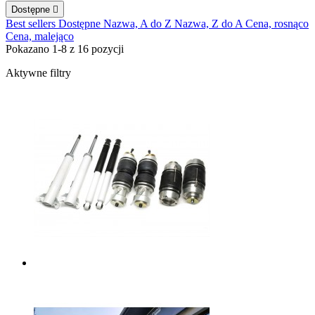
Dostępne

Best sellers
Dostępne
Nazwa, A do Z
Nazwa, Z do A
Cena, rosnąco
Cena, malejąco
Pokazano 1-8 z 16 pozycji
Aktywne filtry