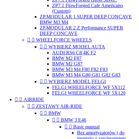
ZP7.1 FlowForged Cafe Americano
(Custom)
ZP.MODULAR 1 SUPER DEEP CONCAVE
BMW M3 M4
ZP.MODULAR 2 Z Performance SUPER
DEEP CONCAVE


WHEELFORCE WHEELS


WYBIERZ MODEL AUTA
AUDI RS6 C8 4K F2
BMW M2 F87
BMW M2 G87
BMW M3 M4 F80 F82 F83
BMW M3 M4 G80 G81 G82 G83


WYBIERZ MODEL FELGI
FELGI WHEELFORCE WF 5X112
FELGI WHEELFORCE WF 5X120


AIRRIDE


ZESTAWY AIR-RIDE


BMW


BMW 3 E46


Basic manual
Bez amortyzatorów ( do
montażu z zawieszeniem