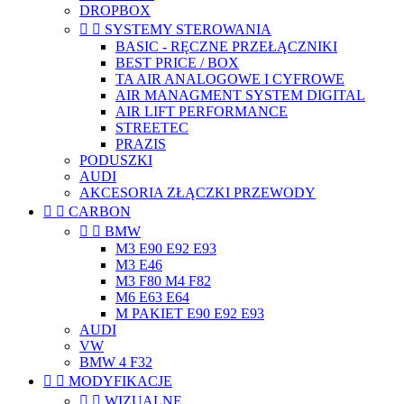
DROPBOX


SYSTEMY STEROWANIA
BASIC - RĘCZNE PRZEŁĄCZNIKI
BEST PRICE / BOX
TA AIR ANALOGOWE I CYFROWE
AIR MANAGMENT SYSTEM DIGITAL
AIR LIFT PERFORMANCE
STREETEC
PRAZIS
PODUSZKI
AUDI
AKCESORIA ZŁĄCZKI PRZEWODY


CARBON


BMW
M3 E90 E92 E93
M3 E46
M3 F80 M4 F82
M6 E63 E64
M PAKIET E90 E92 E93
AUDI
VW
BMW 4 F32


MODYFIKACJE


WIZUALNE