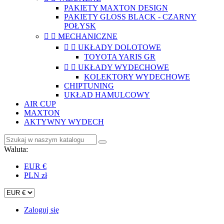
PAKIETY MAXTON DESIGN
PAKIETY GLOSS BLACK - CZARNY
POŁYSK


MECHANICZNE


UKŁADY DOLOTOWE
TOYOTA YARIS GR


UKŁADY WYDECHOWE
KOLEKTORY WYDECHOWE
CHIPTUNING
UKŁAD HAMULCOWY
AIR CUP
MAXTON
AKTYWNY WYDECH
Waluta:
EUR €
PLN zł
Zaloguj się