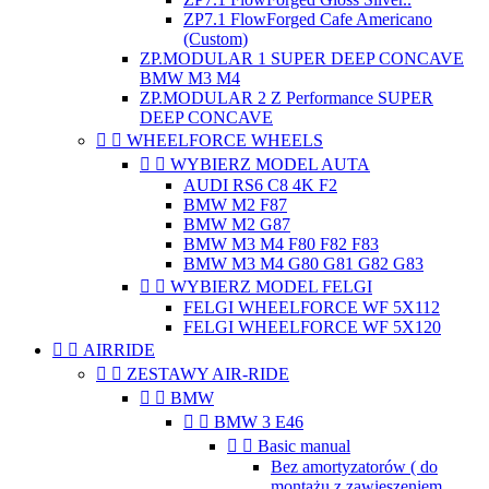
ZP7.1 FlowForged Cafe Americano
(Custom)
ZP.MODULAR 1 SUPER DEEP CONCAVE
BMW M3 M4
ZP.MODULAR 2 Z Performance SUPER
DEEP CONCAVE


WHEELFORCE WHEELS


WYBIERZ MODEL AUTA
AUDI RS6 C8 4K F2
BMW M2 F87
BMW M2 G87
BMW M3 M4 F80 F82 F83
BMW M3 M4 G80 G81 G82 G83


WYBIERZ MODEL FELGI
FELGI WHEELFORCE WF 5X112
FELGI WHEELFORCE WF 5X120


AIRRIDE


ZESTAWY AIR-RIDE


BMW


BMW 3 E46


Basic manual
Bez amortyzatorów ( do
montażu z zawieszeniem