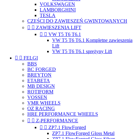
VOLKSWAGEN
LAMBORGHINI
TESLA
CZĘŚCI DO ZAWIESZEŃ GWINTOWANYCH


ZAWIESZENIA LIFT


VW T5 T6 T6.1
VW T5 T6 T6.1 Kompletne zawieszenia
Lift
VW T5 T6 T6.1 sprężyny Lift


FELGI
BBS
BC FORGED
BREYTON
ETABETA
MB DESIGN
ROTIFORM
VOSSEN
VMR WHEELS
OZ RACING
HRE PERFORMANCE WHEELS


Z-PERFORMANCE


ZP7.1 FlowForged
ZP7.1 FlowForged Gloss Metal
ZP7.1 FlowForged Gloss Silver..