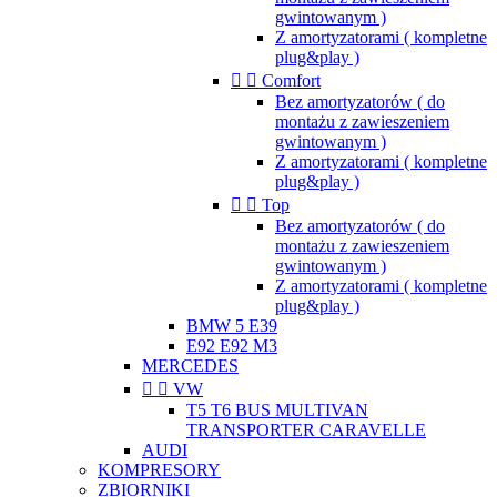
gwintowanym )
Z amortyzatorami ( kompletne
plug&play )


Comfort
Bez amortyzatorów ( do
montażu z zawieszeniem
gwintowanym )
Z amortyzatorami ( kompletne
plug&play )


Top
Bez amortyzatorów ( do
montażu z zawieszeniem
gwintowanym )
Z amortyzatorami ( kompletne
plug&play )
BMW 5 E39
E92 E92 M3
MERCEDES


VW
T5 T6 BUS MULTIVAN
TRANSPORTER CARAVELLE
AUDI
KOMPRESORY
ZBIORNIKI