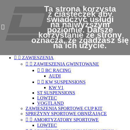
Ta strona korzysta
z ciasteczek aby
świadczyć usługi
na najwyższym
poziomie. Dalsze
korzystanie ze strony
oznacza, że zgadzasz się
na ich użycie.


ZAWIESZENIA


ZAWIESZENIA GWINTOWANE


BC RACING
AUDI


KW SUSPENSIONS
KW V1
ST SUSPENSIONS
LOWTEC
VOGTLAND
ZAWIESZENIA SPORTOWE CUP KIT
SPRĘŻYNY SPORTOWE OBNIŻAJĄCE


AMORTYZATORY SPORTOWE
LOWTEC