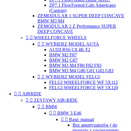
ZP7.1 FlowForged Cafe Americano
(Custom)
ZP.MODULAR 1 SUPER DEEP CONCAVE
BMW M3 M4
ZP.MODULAR 2 Z Performance SUPER
DEEP CONCAVE


WHEELFORCE WHEELS


WYBIERZ MODEL AUTA
AUDI RS6 C8 4K F2
BMW M2 F87
BMW M2 G87
BMW M3 M4 F80 F82 F83
BMW M3 M4 G80 G81 G82 G83


WYBIERZ MODEL FELGI
FELGI WHEELFORCE WF 5X112
FELGI WHEELFORCE WF 5X120


AIRRIDE


ZESTAWY AIR-RIDE


BMW


BMW 3 E46


Basic manual
Bez amortyzatorów ( do
montażu z zawieszeniem