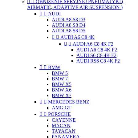


OBNIŻENIE SERYJNEJ PNEUMATYKI (
AIRMATIC, ADAPTIVE AIR SUSPENSION )


AUDI
AUDI A8 S8 D3
AUDI A8 S8 D4
AUDI A8 S8 D5


AUDI A6 C8 4K


AUDI A6 C8 4K F2
AUDI A6 C8 4K F2
AUDI S6 C8 4K F2
AUDI RS6 C8 4K F2


BMW
BMW 5
BMW 7
BMW X5
BMW X6
BMW X7


MERCEDES BENZ
AMG GT


PORSCHE
CAYENNE
MACAN
TAYACAN
PANAMERA