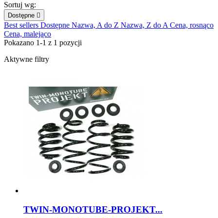
Sortuj wg:
Dostępne

Best sellers
Dostępne
Nazwa, A do Z
Nazwa, Z do A
Cena, rosnąco
Cena, malejąco
Pokazano 1-1 z 1 pozycji
Aktywne filtry
TWIN-MONOTUBE-PROJEKT...